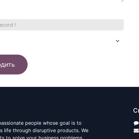
рдить
С
passionate people whose goal is to
 life through disruptive products. We
ts to solve your business problems.