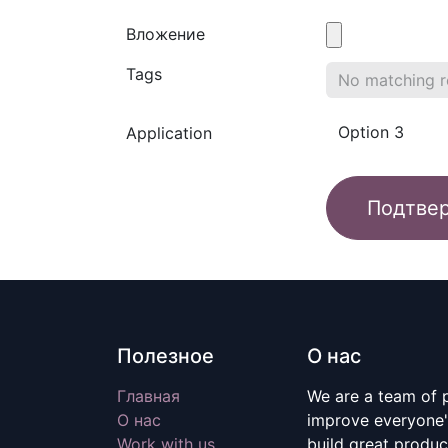
Вложение
Tags
Application
Подтве
Полезное
О нас
Главная
We are a team of 
О нас
improve everyone's
Work with us
build great produc