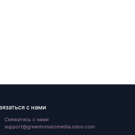
вязаться с нами
Свяжитесь с нами
support@greentomatomedia.odoo.com